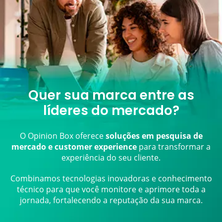
Quer sua marca entre as
líderes do mercado?
O Opinion Box oferece
soluções em pesquisa de
mercado e customer experience
para transformar a
experiência do seu cliente.
Combinamos tecnologias inovadoras e conhecimento
técnico para que você monitore e aprimore toda a
jornada, fortalecendo a reputação da sua marca.