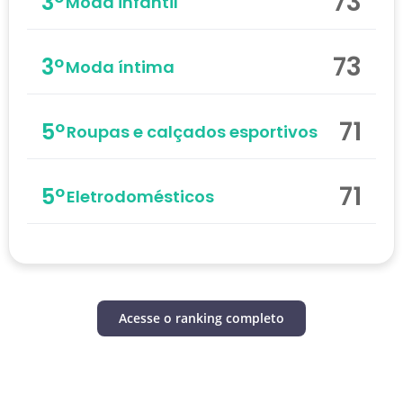
73
3º
Moda infantil
73
3º
Moda íntima
71
5º
Roupas e calçados esportivos
71
5º
Eletrodomésticos
Acesse o ranking completo