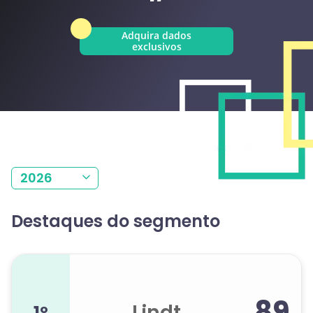
Adquira dados
exclusivos
2026
Destaques do segmento
89
Lindt
1º