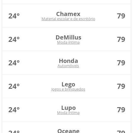
Chamex
24°
79
Material escolar e de escritório
DeMillus
24°
79
Moda íntima
Honda
24°
79
Automóveis
Lego
24°
79
Jogos e brinquedos
Lupo
24°
79
Moda íntima
Oceane
24°
79