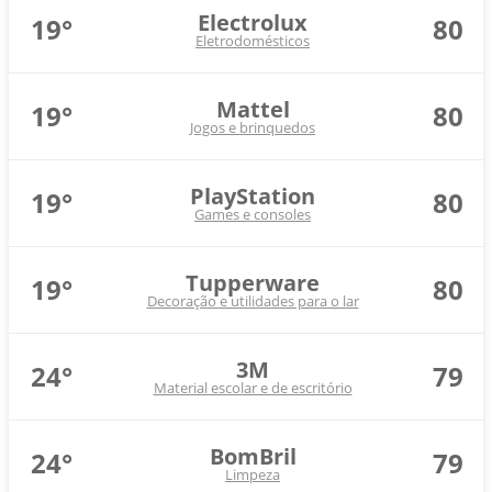
Electrolux
19°
80
Eletrodomésticos
Mattel
19°
80
Jogos e brinquedos
PlayStation
19°
80
Games e consoles
Tupperware
19°
80
Decoração e utilidades para o lar
3M
24°
79
Material escolar e de escritório
BomBril
24°
79
Limpeza