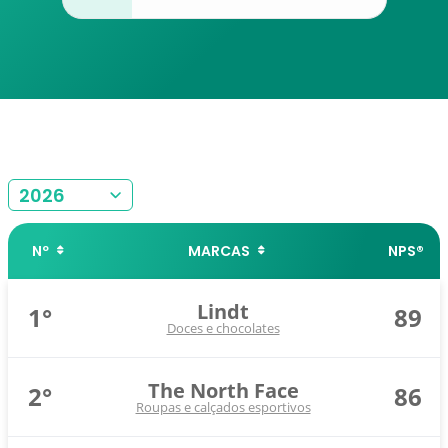
2026
Nº
MARCAS
NPS®
Lindt
1°
89
Doces e chocolates
The North Face
2°
86
Roupas e calçados esportivos