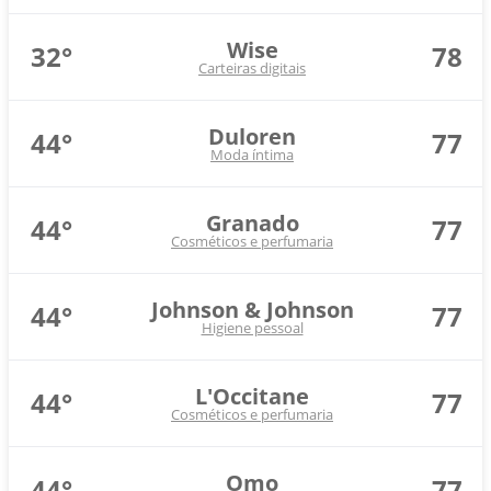
Wise
32°
78
Carteiras digitais
Duloren
44°
77
Moda íntima
Granado
44°
77
Cosméticos e perfumaria
Johnson & Johnson
44°
77
Higiene pessoal
L'Occitane
44°
77
Cosméticos e perfumaria
Omo
44°
77