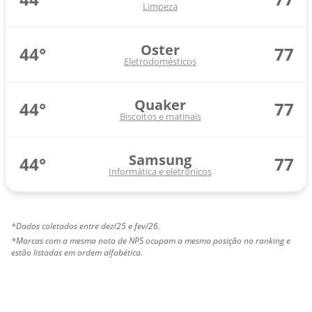
Limpeza
Oster
44°
77
Eletrodomésticos
Quaker
44°
77
Biscoitos e matinais
Samsung
44°
77
Informática e eletrônicos
*Dados coletados entre dez/25 e fev/26.
*Marcas com a mesma nota de NPS ocupam a mesma posição no ranking e
estão listadas em ordem alfabética.