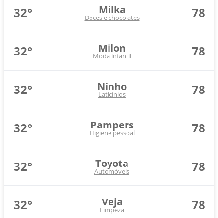
Milka
32°
78
Doces e chocolates
Milon
32°
78
Moda infantil
Ninho
32°
78
Laticínios
Pampers
32°
78
Higiene pessoal
Toyota
32°
78
Automóveis
Veja
32°
78
Limpeza