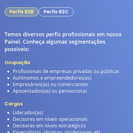
Perfis B2B
Perfis B2C
Temos diversos perfis profissionais em nosso
S
Painel. Conheça algumas segmentações
c
possíveis:
a
Ocupação
E
Profissionais de empresas privadas ou públicas
Autônomos e empreendedores(as)
Empresários(as) ou comerciantes
Aposentados(as) ou pensionistas
Cargos
H
Liderados(as)
Decisores em níveis operacionais
Decisores em níveis estratégicos
Especialistas, técnicos, professores, etc.