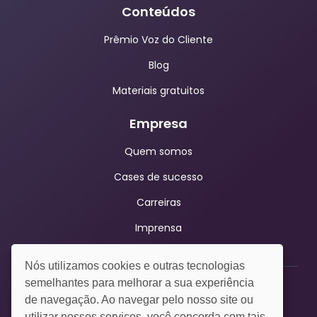
Conteúdos
Prêmio Voz do Cliente
Blog
Materiais gratuitos
Empresa
Quem somos
Cases de sucesso
Carreiras
Imprensa
Nós utilizamos cookies e outras tecnologias
semelhantes para melhorar a sua experiência
de navegação. Ao navegar pelo nosso site ou
Opinion Box © 2026. Todos os direitos reservados |
Termos e políticas
utilizar nossos serviços, você concorda com tais