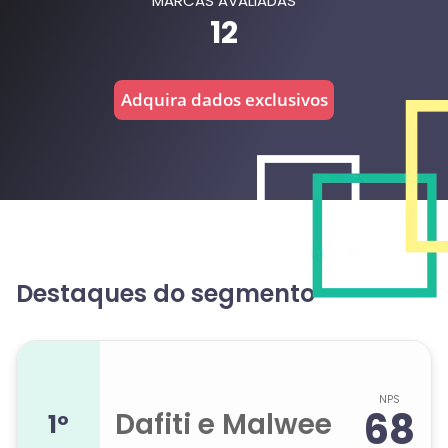
MARCAS AVALIADAS
12
Adquira dados exclusivos
Destaques do segmento
NPS
68
Dafiti e Malwee
1º