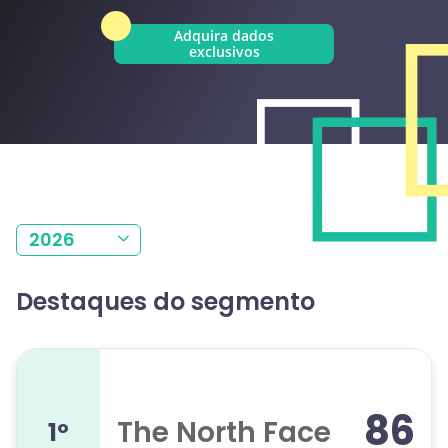
Adquira dados
exclusivos
2026
Destaques do segmento
86
The North Face
1º