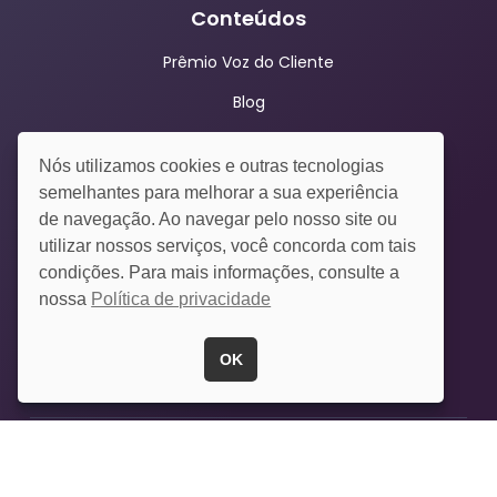
Conteúdos
Prêmio Voz do Cliente
Blog
Materiais gratuitos
Nós utilizamos cookies e outras tecnologias
Empresa
semelhantes para melhorar a sua experiência
de navegação. Ao navegar pelo nosso site ou
Quem somos
utilizar nossos serviços, você concorda com tais
condições. Para mais informações, consulte a
Cases de sucesso
nossa
Política de privacidade
Carreiras
Imprensa
OK
Opinion Box © 2026. Todos os direitos reservados |
Termos e políticas