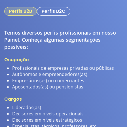
Perfis B2B
Perfis B2C
Temos diversos perfis profissionais em nosso
S
Painel. Conheça algumas segmentações
c
possíveis:
a
Ocupação
E
Profissionais de empresas privadas ou públicas
Autônomos e empreendedores(as)
Empresários(as) ou comerciantes
Aposentados(as) ou pensionistas
Cargos
H
Liderados(as)
Decisores em níveis operacionais
Decisores em níveis estratégicos
Especialistas, técnicos, professores, etc.