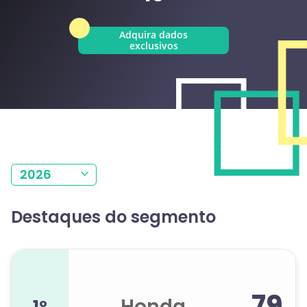
Adquira dados
exclusivos
2026
Destaques do segmento
79
Honda
1º